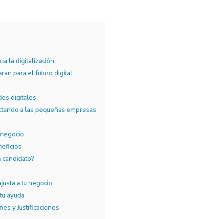
ia la digitalización
an para el futuro digital
a
des digitales
fectando a las pequeñas empresas
u negocio
neficios
n candidato?
justa a tu negocio
 tu ayuda
es y Justificaciones