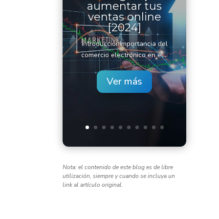
aumentar tus
ventas online
[2024]
IntroducciónImportancia del
comercio electrónico en el...
Ver más
Nota: el contenido de este blog es de libre
utilización, siempre y cuando se incluya un
link al artículo original.