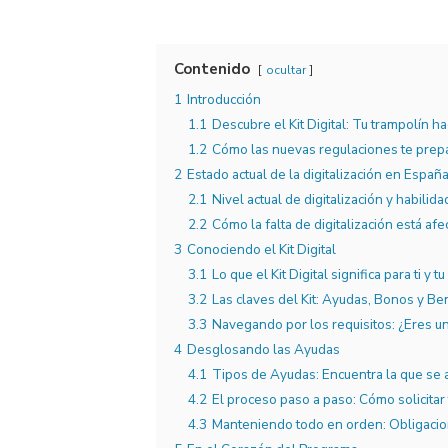
Contenido
ocultar
1
Introducción
1.1
Descubre el Kit Digital: Tu trampolín hac
1.2
Cómo las nuevas regulaciones te prepar
2
Estado actual de la digitalización en Españ
2.1
Nivel actual de digitalización y habilida
2.2
Cómo la falta de digitalización está a
3
Conociendo el Kit Digital
3.1
Lo que el Kit Digital significa para ti y t
3.2
Las claves del Kit: Ayudas, Bonos y Be
3.3
Navegando por los requisitos: ¿Eres u
4
Desglosando las Ayudas
4.1
Tipos de Ayudas: Encuentra la que se a
4.2
El proceso paso a paso: Cómo solicitar
4.3
Manteniendo todo en orden: Obligacion