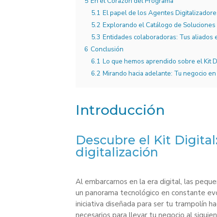
5
En el Corazón del Programa
5.1
El papel de los Agentes Digitalizador
5.2
Explorando el Catálogo de Soluciones 
5.3
Entidades colaboradoras: Tus aliados e
6
Conclusión
6.1
Lo que hemos aprendido sobre el Kit Di
6.2
Mirando hacia adelante: Tu negocio en l
Introducción
Descubre el Kit Digital
digitalización
Al embarcarnos en la era digital, las pe
un panorama tecnológico en constante evol
iniciativa diseñada para ser tu trampolín ha
necesarios para llevar tu negocio al sigui