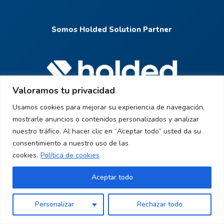
Somos Holded Solution Partner
Valoramos tu privacidad
Usamos cookies para mejorar su experiencia de navegación,
mostrarle anuncios o contenidos personalizados y analizar
Contacto:
nuestro tráfico. Al hacer clic en “Aceptar todo” usted da su
consentimiento a nuestro uso de las

cookies.
Política de cookies
Aceptar todo
1
WhatsApp
Personalizar
Rechazar todo
