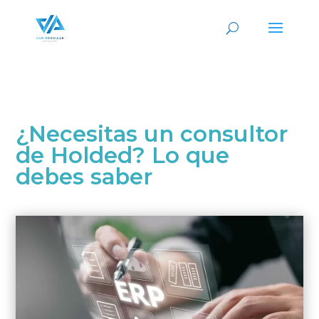
¿Necesitas un consultor
de Holded? Lo que
debes saber