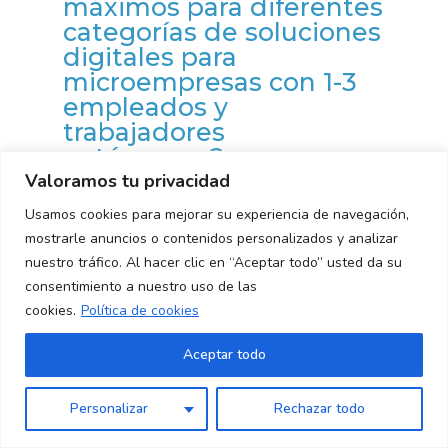
máximos para diferentes
categorías de soluciones
digitales para
microempresas con 1-3
empleados y
trabajadores
autónomos?
Valoramos tu privacidad
Usamos cookies para mejorar su experiencia de navegación,
Para microempresas con 1-3 empleados y
mostrarle anuncios o contenidos personalizados y analizar
freelancers, hay diferentes cantidades
nuestro tráfico. Al hacer clic en “Aceptar todo” usted da su
máximas disponibles para varias categorías de
consentimiento a nuestro uso de las
soluciones digitales. Aquí se detalla las
cookies.
Política de cookies
cantidades máximas:
1. Sitio web y presencia en línea: Se puede
Aceptar todo
1
otorgar hasta €2,000.
2. Comercio electrónico: Las microempresas
Personalizar
Rechazar todo
pueden recibir un monto máximo de €2,000.
3. Gestión de redes sociales: Hay un máximo